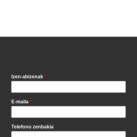
Izen-abizenak
*
E-maila
*
Telefono zenbakia